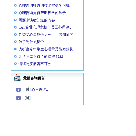
心理咨询师咨询技术实操学习班
心理咨询如何帮助厌学的孩子
需要来访者知道的内容
EAP企业心理危机：员工心理健..
刘荣花心灵感悟之三——咨询师的..
孩子为什么厌学
浅析当今中学生心理承受能力的状..
让学习成为孩子的渴望 转载
情绪与疾病密不可分
最新咨询留言
[
帅
]:
心里咨询..
[
帅
]:
..