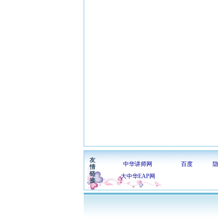
友
中华讲师网
百度
情
链
大中华EAP网
接