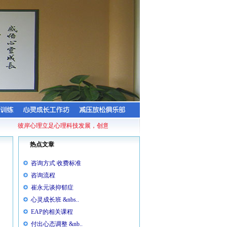
彼岸心理立足心理科技发展，创意打造的专利产品——减压放松舱，它基于经典
热点文章
咨询方式 收费标准
咨询流程
崔永元谈抑郁症
心灵成长班 &nbs..
EAP的相关课程
付出心态调整 &nb..