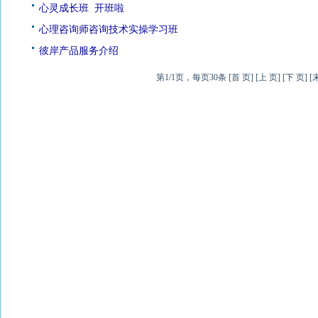
心灵成长班 开班啦
心理咨询师咨询技术实操学习班
彼岸产品服务介绍
第1/1页，每页30条 [首 页] [上 页] [下 页] [