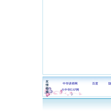
友
中华讲师网
百度
情
链
大中华EAP网
接