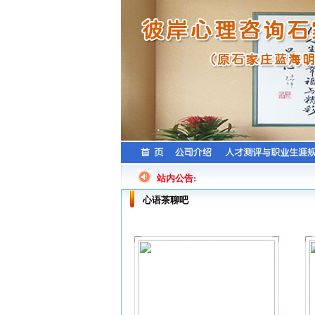
站内公告:
心语茶聊吧