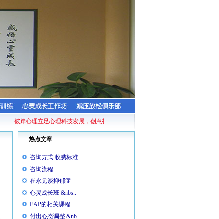
彼岸心理立足心理科技发展，创意打造的专利产品——减压放松舱，它基于经典，
热点文章
咨询方式 收费标准
咨询流程
崔永元谈抑郁症
心灵成长班 &nbs..
EAP的相关课程
付出心态调整 &nb..