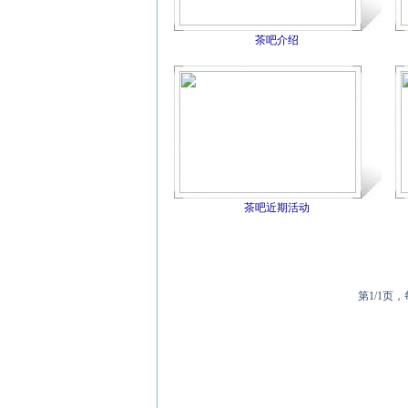
茶吧介绍
茶吧近期活动
第1/1页，每