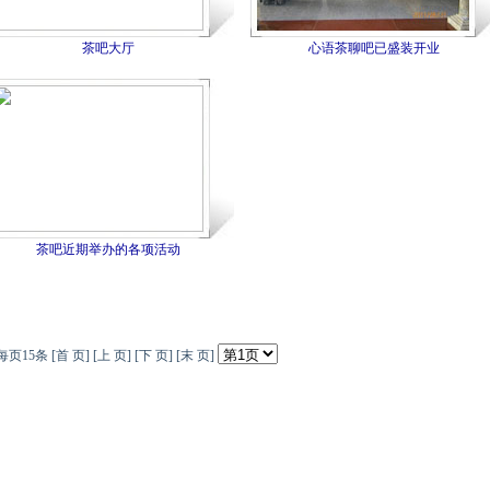
茶吧大厅
心语茶聊吧已盛装开业
茶吧近期举办的各项活动
页15条 [首 页] [上 页] [下 页] [末 页]