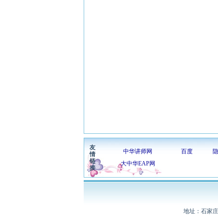
友
中华讲师网
百度
情
链
大中华EAP网
接
地址：石家庄长