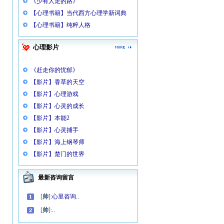
《少有人走的路》
【心理书籍】当代西方心理学新词典
【心理书籍】纯粹人格
心理影片
《赶走你的忧郁》
【影片】香草的天空
【影片】心理游戏
【影片】心灵的成长
【影片】本能2
【影片】心灵捕手
【影片】海上钢琴师
【影片】楚门的世界
最新咨询留言
[
帅
]:
心里咨询..
[
帅
]:
..