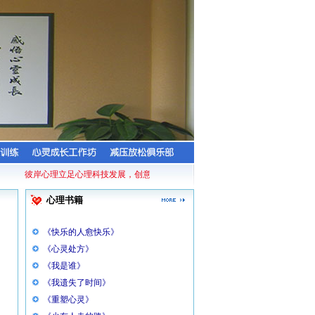
彼岸心理立足心理科技发展，创意打造的专利产品——减压放松舱，它基于经典
心理书籍
《快乐的人愈快乐》
《心灵处方》
《我是谁》
《我遗失了时间》
《重塑心灵》