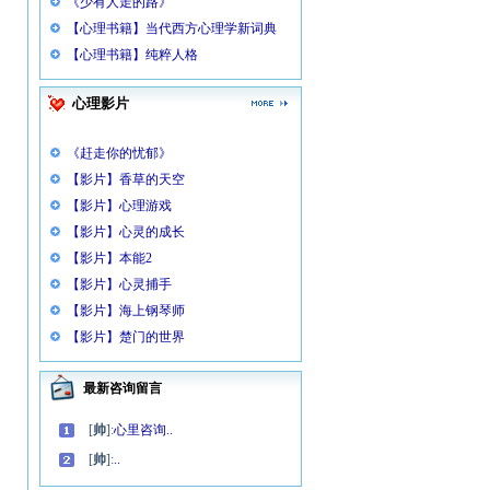
《少有人走的路》
【心理书籍】当代西方心理学新词典
【心理书籍】纯粹人格
心理影片
《赶走你的忧郁》
【影片】香草的天空
【影片】心理游戏
【影片】心灵的成长
【影片】本能2
【影片】心灵捕手
【影片】海上钢琴师
【影片】楚门的世界
最新咨询留言
[
帅
]:
心里咨询..
[
帅
]:
..