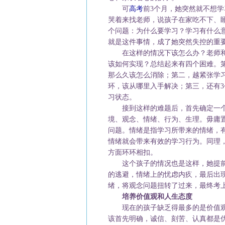
可
高考
前3个月，她突然就不想
哭着来找老师，说孩子在家吃不下、
个问题：为什么要学习？学习有什么
就是这件事情，成了她突然失控的重
在这样的情况下该怎么办？老师和
该如何实现？总结起来有四个困难。
那么久该怎么消除；第二，越紧张学
环，该从哪里入手解决；第三，还有
习状态。
接到这样的难题后，首先确定一个分
境、观念、情绪、行为、生理。毋庸
问题。情绪是指学习所带来的情绪，
情绪就会带来有效的学习行为。同理
方面环环相扣。
这个孩子的情况也是这样，她提前
的逃避，情绪上的忧虑内疚，最后出
绪，将观念问题扭转了过来，最终考
培养价值观和人生态度
现在的孩子缺乏得最多的是价值观
该首先明确，诚信、刻苦、认真都是