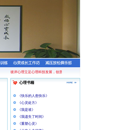
彼岸心理立足心理科技发展，创意打造的专利产品——减压放松舱，它基于经典
心理书籍
《快乐的人愈快乐》
《心灵处方》
《我是谁》
《我遗失了时间》
《重塑心灵》