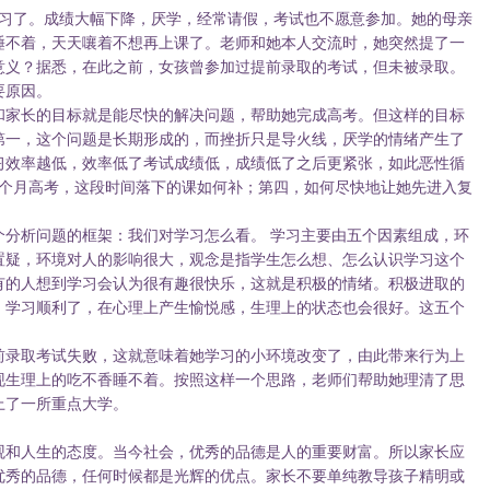
学习了。成绩大幅下降，厌学，经常请假，考试也不愿意参加。她的母亲
睡不着，天天嚷着不想再上课了。老师和她本人交流时，她突然提了一
意义？据悉，在此之前，女孩曾参加过提前录取的考试，但未被录取。
要原因。
家长的目标就是能尽快的解决问题，帮助她完成高考。但这样的目标
第一，这个问题是长期形成的，而挫折只是导火线，厌学的情绪产生了
习效率越低，效率低了考试成绩低，成绩低了之后更紧张，如此恶性循
3个月高考，这段时间落下的课如何补；第四，如何尽快地让她先进入复
析问题的框架：我们对学习怎么看。 学习主要由五个因素组成，环
置疑，环境对人的影响很大，观念是指学生怎么想、怎么认识学习这个
有的人想到学习会认为很有趣很快乐，这就是积极的情绪。积极进取的
，学习顺利了，在心理上产生愉悦感，生理上的状态也会很好。这五个
录取考试失败，这就意味着她学习的小环境改变了，由此带来行为上
现生理上的吃不香睡不着。按照这样一个思路，老师们帮助她理清了思
上了一所重点大学。
和人生的态度。当今社会，优秀的品德是人的重要财富。所以家长应
优秀的品德，任何时候都是光辉的优点。家长不要单纯教导孩子精明或